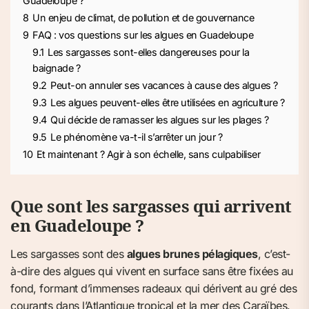
Guadeloupe ?
8
Un enjeu de climat, de pollution et de gouvernance
9
FAQ : vos questions sur les algues en Guadeloupe
9.1
Les sargasses sont-elles dangereuses pour la
baignade ?
9.2
Peut-on annuler ses vacances à cause des algues ?
9.3
Les algues peuvent-elles être utilisées en agriculture ?
9.4
Qui décide de ramasser les algues sur les plages ?
9.5
Le phénomène va-t-il s’arrêter un jour ?
10
Et maintenant ? Agir à son échelle, sans culpabiliser
Que sont les sargasses qui arrivent
en Guadeloupe ?
Les sargasses sont des
algues brunes pélagiques
, c’est-
à-dire des algues qui vivent en surface sans être fixées au
fond, formant d’immenses radeaux qui dérivent au gré des
courants dans l’Atlantique tropical et la mer des Caraïbes.