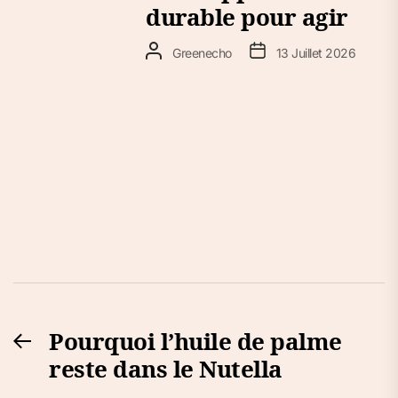
durable pour agir
Greenecho
13 Juillet 2026
Navigation
Pourquoi l’huile de palme
Previous
de
reste dans le Nutella
post:
l’article