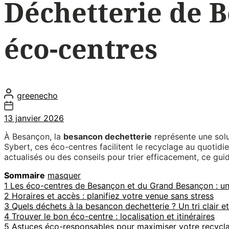
Déchetterie de B
éco-centres
greenecho
13 janvier 2026
À Besançon, la
besancon dechetterie
représente une solu
Sybert, ces éco-centres facilitent le recyclage au quotidi
actualisés ou des conseils pour trier efficacement, ce g
Sommaire
masquer
1
Les éco-centres de Besançon et du Grand Besançon : un
2
Horaires et accès : planifiez votre venue sans stress
3
Quels déchets à la besancon dechetterie ? Un tri clair et
4
Trouver le bon éco-centre : localisation et itinéraires
5
Astuces éco-responsables pour maximiser votre recycl