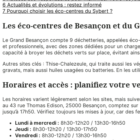
6
Actualités et évolutions : restez informé
7
Pourquoi choisir les éco-centres du Sybert ?
Les éco-centres de Besançon et du G
Le Grand Besançon compte 9 déchetteries, appelées éco-ce
et professionnels, avec des zones dédiées pour un chargem
capacité à broyer les déchets verts sur place, évitant ainsi
Autres sites clés : Thise-Chalezeule, qui traite aussi les 
gravats, mais aussi huiles usagées ou batteries. En les uti
Horaires et accès : planifiez votre v
Les horaires varient légèrement selon les sites, mais suiv
au 43 rue Thomas Edison, 25000 Besançon, comptez sur un
jusqu’à 17h50. Vérifiez toujours les mises à jour, car des
Lundi à mercredi :
8h30-12h20 / 13h30-16h50
Jeudi :
8h30-12h20 / 13h30-17h50
Vendredi :
8h30-12h20 / 13h30-16h50