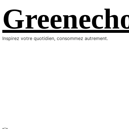
Skip
Greenech
to
the
content
Inspirez votre quotidien, consommez autrement.