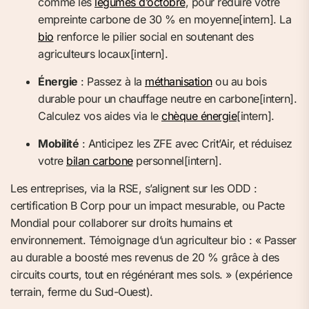
comme les
légumes d’octobre
, pour réduire votre
empreinte carbone de 30 % en moyenne[intern]. La
bio
renforce le pilier social en soutenant des
agriculteurs locaux[intern].
Énergie
: Passez à la
méthanisation
ou au bois
durable pour un chauffage neutre en carbone[intern].
Calculez vos aides via le
chèque énergie
[intern].
Mobilité
: Anticipez les ZFE avec Crit’Air, et réduisez
votre
bilan carbone
personnel[intern].
Les entreprises, via la RSE, s’alignent sur les ODD :
certification B Corp pour un impact mesurable, ou Pacte
Mondial pour collaborer sur droits humains et
environnement. Témoignage d’un agriculteur bio : « Passer
au durable a boosté mes revenus de 20 % grâce à des
circuits courts, tout en régénérant mes sols. » (expérience
terrain, ferme du Sud-Ouest).