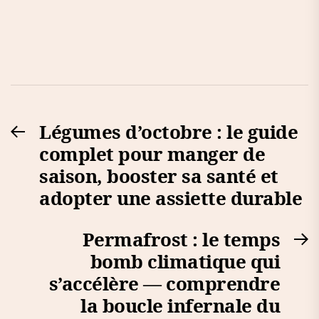
Navigation
Légumes d’octobre : le guide
Previous
de
complet pour manger de
post:
l’article
saison, booster sa santé et
adopter une assiette durable
Permafrost : le temps
N
bomb climatique qui
po
s’accélère — comprendre
la boucle infernale du