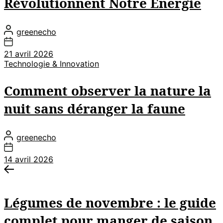
Révolutionnent Notre Énergie
greenecho
21 avril 2026
Technologie & Innovation
Comment observer la nature la
nuit sans déranger la faune
greenecho
14 avril 2026
Navigation
Previous
post:
de
Légumes de novembre : le guide
l’article
complet pour manger de saison,