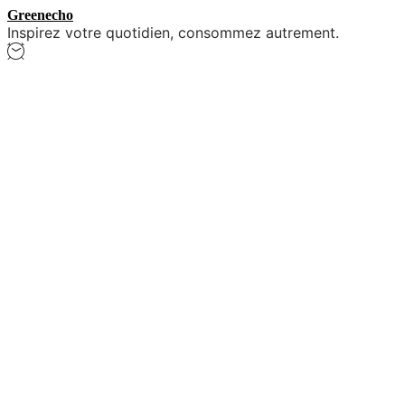
Skip
Greenecho
Inspirez votre quotidien, consommez autrement.
to
the
content