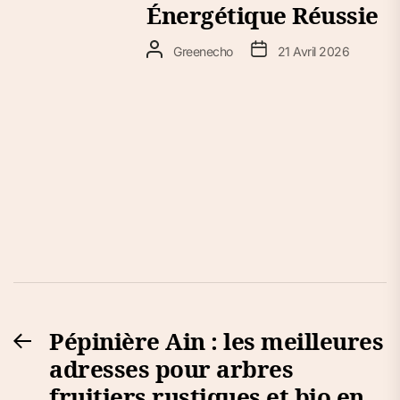
Énergétique Réussie
Greenecho
21 Avril 2026
Navigation
Pépinière Ain : les meilleures
Previous
de
adresses pour arbres
post:
l’article
fruitiers rustiques et bio en