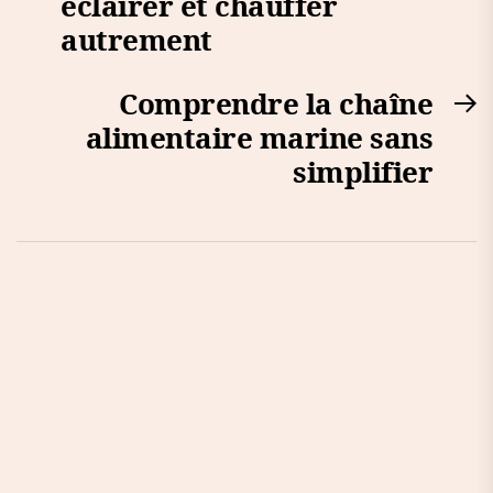
éclairer et chauffer
autrement
Comprendre la chaîne
N
alimentaire marine sans
po
simplifier