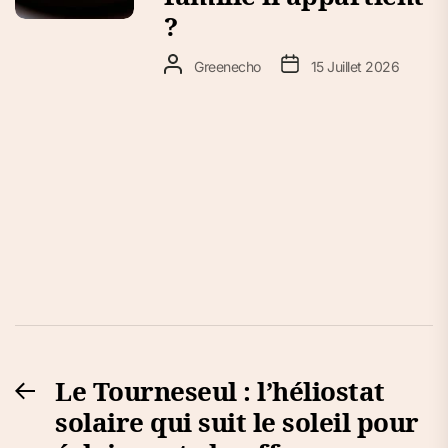
?
Greenecho
15 Juillet 2026
Navigation
Le Tourneseul : l’héliostat
Previous
de
solaire qui suit le soleil pour
post:
l’article