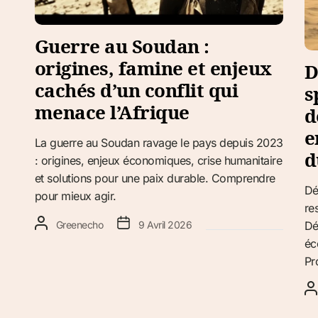
Guerre au Soudan :
origines, famine et enjeux
D
cachés d’un conflit qui
s
menace l’Afrique
d
e
La guerre au Soudan ravage le pays depuis 2023
d
: origines, enjeux économiques, crise humanitaire
et solutions pour une paix durable. Comprendre
Dé
pour mieux agir.
re
Greenecho
9 Avril 2026
Dé
éc
Pr