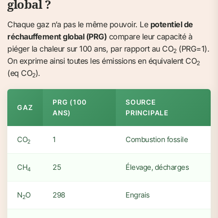
global ?
Chaque gaz n’a pas le même pouvoir. Le
potentiel de
réchauffement global (PRG)
compare leur capacité à
piéger la chaleur sur 100 ans, par rapport au CO
(PRG=1).
2
On exprime ainsi toutes les émissions en équivalent CO
2
(eq CO
).
2
PRG (100
SOURCE
GAZ
ANS)
PRINCIPALE
CO
1
Combustion fossile
2
CH
25
Élevage, décharges
4
N
O
298
Engrais
2