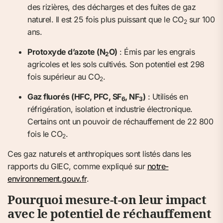
des rizières, des décharges et des fuites de gaz
naturel. Il est 25 fois plus puissant que le CO
sur 100
2
ans.
Protoxyde d’azote (N
O)
: Émis par les engrais
2
agricoles et les sols cultivés. Son potentiel est 298
fois supérieur au CO
.
2
Gaz fluorés (HFC, PFC, SF
, NF
)
: Utilisés en
6
3
réfrigération, isolation et industrie électronique.
Certains ont un pouvoir de réchauffement de 22 800
fois le CO
.
2
Ces gaz naturels et anthropiques sont listés dans les
rapports du GIEC, comme expliqué sur
notre-
environnement.gouv.fr
.
Pourquoi mesure-t-on leur impact
avec le potentiel de réchauffement