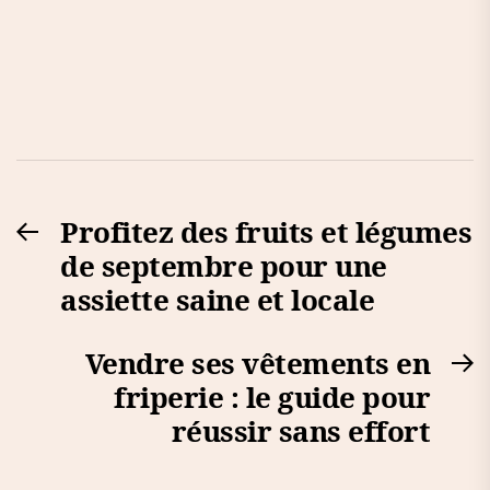
Navigation
Profitez des fruits et légumes
Previous
de
de septembre pour une
post:
l’article
assiette saine et locale
Vendre ses vêtements en
N
friperie : le guide pour
po
réussir sans effort