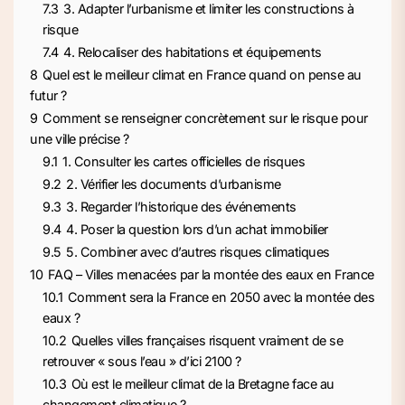
7.3
3. Adapter l’urbanisme et limiter les constructions à
risque
7.4
4. Relocaliser des habitations et équipements
8
Quel est le meilleur climat en France quand on pense au
futur ?
9
Comment se renseigner concrètement sur le risque pour
une ville précise ?
9.1
1. Consulter les cartes officielles de risques
9.2
2. Vérifier les documents d’urbanisme
9.3
3. Regarder l’historique des événements
9.4
4. Poser la question lors d’un achat immobilier
9.5
5. Combiner avec d’autres risques climatiques
10
FAQ – Villes menacées par la montée des eaux en France
10.1
Comment sera la France en 2050 avec la montée des
eaux ?
10.2
Quelles villes françaises risquent vraiment de se
retrouver « sous l’eau » d’ici 2100 ?
10.3
Où est le meilleur climat de la Bretagne face au
changement climatique ?