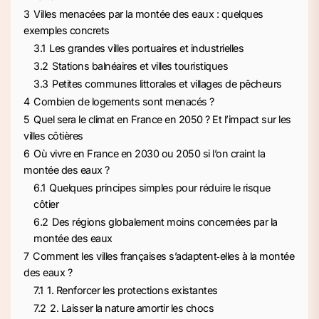
3
Villes menacées par la montée des eaux : quelques
exemples concrets
3.1
Les grandes villes portuaires et industrielles
3.2
Stations balnéaires et villes touristiques
3.3
Petites communes littorales et villages de pêcheurs
4
Combien de logements sont menacés ?
5
Quel sera le climat en France en 2050 ? Et l’impact sur les
villes côtières
6
Où vivre en France en 2030 ou 2050 si l’on craint la
montée des eaux ?
6.1
Quelques principes simples pour réduire le risque
côtier
6.2
Des régions globalement moins concernées par la
montée des eaux
7
Comment les villes françaises s’adaptent‑elles à la montée
des eaux ?
7.1
1. Renforcer les protections existantes
7.2
2. Laisser la nature amortir les chocs